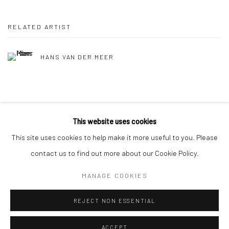
RELATED ARTIST
HANS VAN DER MEER
SHARE
This website uses cookies
This site uses cookies to help make it more useful to you. Please
contact us to find out more about our Cookie Policy.
MANAGE COOKIES
Manage cookies
COPYRIGHT © 2026 GALERIE WOUTER VAN LEEUWEN
REJECT NON ESSENTIAL
SITE BY ARTLOGIC
ACCEPT