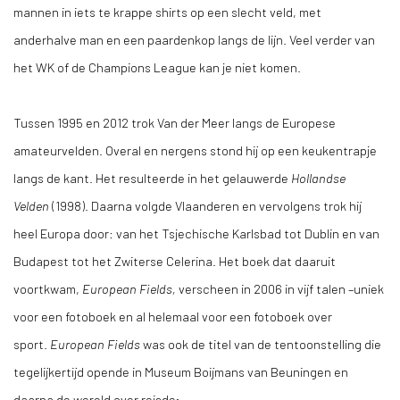
mannen in iets te krappe shirts op een slecht veld, met
anderhalve man en een paardenkop langs de lijn. Veel verder van
het WK of de Champions League kan je niet komen.
Tussen 1995 en 2012 trok Van der Meer langs de Europese
amateurvelden. Overal en nergens stond hij op een keukentrapje
langs de kant. Het resulteerde in het gelauwerde
Hollandse
Velden
(1998). Daarna volgde Vlaanderen en vervolgens trok hij
heel Europa door: van het Tsjechische Karlsbad tot Dublin en van
Budapest tot het Zwiterse Celerina. Het boek dat daaruit
voortkwam,
European Fields,
verscheen in 2006 in vijf talen –uniek
voor een fotoboek en al helemaal voor een fotoboek over
sport.
European Fields
was ook de titel van de tentoonstelling die
tegelijkertijd opende in Museum Boijmans van Beuningen en
daarna de wereld over reisde;