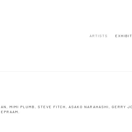
ARTISTS
EXHIBI
N, MIMI PLUMB, STEVE FITCH, ASAKO NARAHASHI, GERRY J
IEPRAAM.