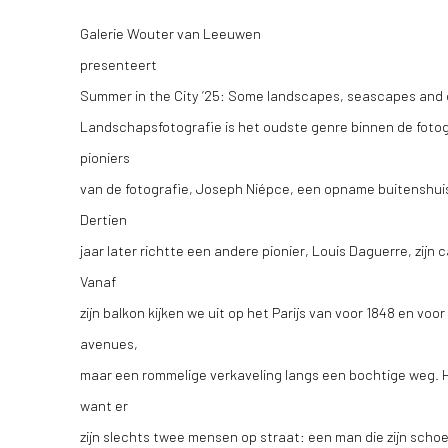
Galerie Wouter van Leeuwen
presenteert
Summer in the City ’25: Some landscapes, seascapes and
Landschapsfotografie is het oudste genre binnen de fotog
pioniers
van de fotografie, Joseph Niépce, een opname buitenshuis
Dertien
jaar later richtte een andere pionier, Louis Daguerre, zij
Vanaf
zijn balkon kijken we uit op het Parijs van voor 1848 en v
avenues,
maar een rommelige verkaveling langs een bochtige weg. 
want er
zijn slechts twee mensen op straat: een man die zijn schoe