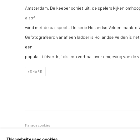
Amsterdam. De keeper schiet uit, de spelers kijken omhoog
alsof
wind met de bal speelt. De serie Hollandse Velden maakte 
Gefotografeerd vanaf een ladder is Hollandse Velden is net
een
populair tijdverdrijf als een verhaal over omgeving van de 
SHARE
Manage cookies
COPYRIGHT © 2026 GALERIE WOUTER VAN LEEUWEN
SITE 
This website uses cookies