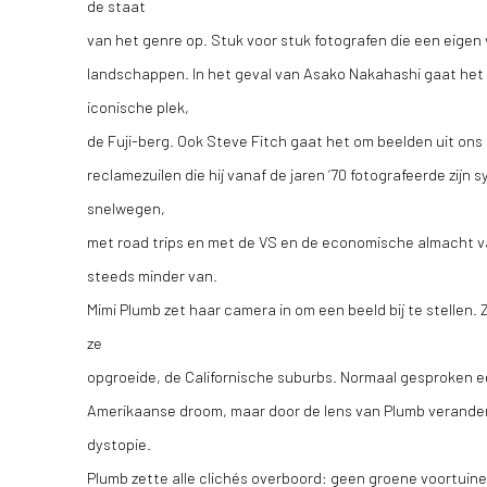
de staat
van het genre op. Stuk voor stuk fotografen die een eigen
landschappen. In het geval van Asako Nakahashi gaat he
iconische plek,
de Fuji-berg. Ook Steve Fitch gaat het om beelden uit on
reclamezuilen die hij vanaf de jaren ‘70 fotografeerde zij
snelwegen,
met road trips en met de VS en de economische almacht van d
steeds minder van.
Mimi Plumb zet haar camera in om een beeld bij te stellen
ze
opgroeide, de Californische suburbs. Normaal gesproken e
Amerikaanse droom, maar door de lens van Plumb verande
dystopie.
Plumb zette alle clichés overboord: geen groene voortuine