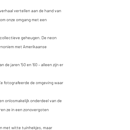
 verhaal vertellen aan de hand van
t om onze omgang met een
s collectieve geheugen. De neon
n synoniem met Amerikaanse
e jaren ‘50 en ‘60 – alleen zijn er
. Ze fotografeerde de omgeving waar
en onlosmakelijk onderdeel van de
ren ze in een zonovergoten
n met witte tuinhekjes, maar