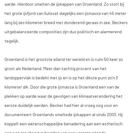
aarde. Hierdoor smelten de ijskappen van Groenland. Zo stort bij
het grote ijsfjord van Ilulissat dagelijks een ijsmassa van 45 meter
lang bij zes kilometer breed met donderend geraas in zee. Beckers
uitgebalanceerde composities zijn dus poëtisch en alarmerend
tegelijk.
Groenland is het grootste eiland ter wereld en is ruim 50 keer zo
groot als Nederland. Meer dan tachtig procent van het
landoppervlak is bedekt met ijs en is op het dikste punt zo’n 3
kilometer dik. Door die grote ijsmassa is Groenland een van de
plekken op aarde waar de gevolgen van klimaatverandering het
eerste duidelijk werden. Becker had hier al vroeg oog voor en
documenteert Groenlands smeltede ijskappen al sinds 2003. Hij
koppelt een wetenschappelijke benadering aan een esthetisch
oog wat resulteert in beelden van een verontrustende