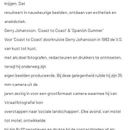
krijgen. Dat
resulteert in nauwkeurige beelden, ontdaan van esthetiek en
anekdotiek.
Gerry Johansson: ‘Coast to Coast’ & ‘Spanish Summer’
Voor ‘Coast to Coast’ doorkruiste Gerry Johansson in 1983 de V.S.
van kust tot kust,
met als doel fotografen, redacteuren en drukkers te ontmoeten,
terwijl hij onderweg zijn
eigen beelden produceerde. Bij deze gelegenheid ruilde hij zijn 35
mm-camera uit de
jaren zestig in voor een grootformaat camera waarmee hij van
‘straatfotografie’ kon
overstappen naar ‘sociale landschappen’. Elke avond, van motel
tot motel, ontwikkelde
hij zijn 8x10'' negatieven en drukte hij de contactbladen af als